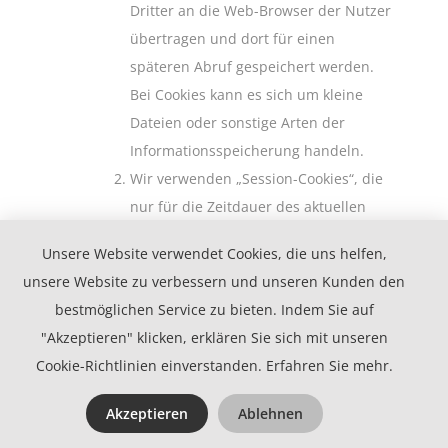
Dritter an die Web-Browser der Nutzer
übertragen und dort für einen
späteren Abruf gespeichert werden.
Bei Cookies kann es sich um kleine
Dateien oder sonstige Arten der
Informationsspeicherung handeln.
Wir verwenden „Session-Cookies“, die
nur für die Zeitdauer des aktuellen
Besuchs auf unserer Onlinepräsenz
Unsere Website verwendet Cookies, die uns helfen,
abgelegt werden (z.B. um die
unsere Website zu verbessern und unseren Kunden den
Speicherung Ihres Login-Status oder
bestmöglichen Service zu bieten. Indem Sie auf
die Warenkorbfunktion und somit die
"Akzeptieren" klicken, erklären Sie sich mit unseren
Nutzung unseres Onlineangebotes
Cookie-Richtlinien einverstanden.
Erfahren Sie mehr
.
überhaupt ermöglichen zu können). In
einem Session- Cookie wird eine
Akzeptieren
Ablehnen
zufällig erzeugte eindeutige